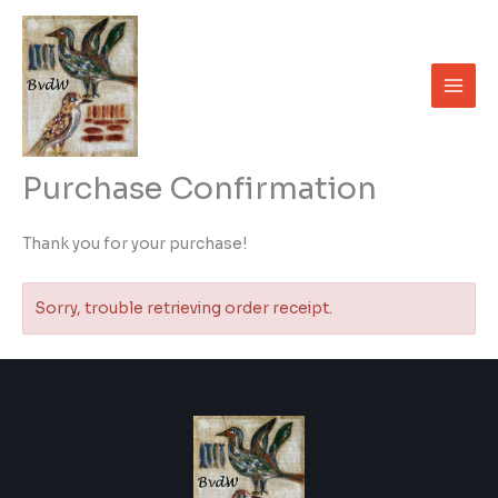
Skip
to
content
Purchase Confirmation
Thank you for your purchase!
Sorry, trouble retrieving order receipt.