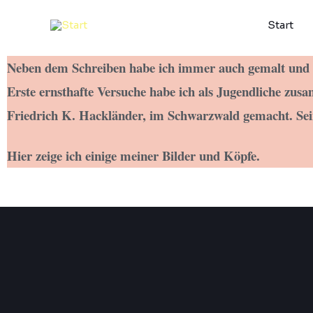
Skip
Start
to
content
Neben dem Schreiben habe ich immer auch gemalt und s
Erste ernsthafte Versuche habe ich als Jugendliche zu
Friedrich K. Hackländer, im Schwarzwald gemacht.
Sei
Hier zeige ich einige meiner Bilder und Köpfe.